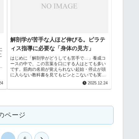
解剖学が苦手な人ほど伸びる。ピラテ
ィス指導に必要な「身体の見方」
に
こ
はじめに「解剖学がどうしても苦手で…」養成コ
ースの中で、この言葉を口にする人はとても多い
イ
です。筋肉の名前が覚えられない起始・停止が頭
に入らない教科書を見てもピンとこないでも実
は、解剖学が苦手だと感じている人ほど、指導が
24
2025.12.24
伸びることがあります。...
のページ
次
…
6