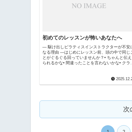
初めてのレッスンが怖いあなたへ
― 駆け出しピラティスインストラクターが不安
なる理由 ―はじめにレッスン前、頭の中で同じ
とがぐるぐる回っていませんか？• ちゃんと伝え
られるかな• 間違ったことを言わないかな• クラ
アントは満足してくれるかな• 「下手だな」と思
われた...
2025.12.
次
1
2