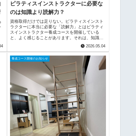
抽
ピラティスインストラクターに必要な
術
のは知識より読解力？
あ
資格取得だけでは足りない。ピラティスインスト
レ
ラクターに本当に必要な「読解力」とはピラティ
スインストラクター養成コースを開催している
と、よく感じることがあります。それは、知識量
と指導力は必ずしも一致しない、ということで
04
2026.05.04
す。解剖学を学び、エクサ...
養成コース開催のお知らせ