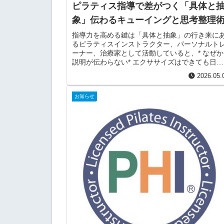
ピラティス指導で差がつく「具体と
象」伝わるキューイングと思考整理
指導力を高める鍵は「具体と抽象」の行き来に
るピラティスインストラクター、パーソナルト
ーナー、治療家として活動していると、* なぜか
説明が伝わらない* エクササイズはできても日常
動作に繋がらない* 評価した情報をうまく統合で
2026.05.
きないそんな壁...
お知らせ