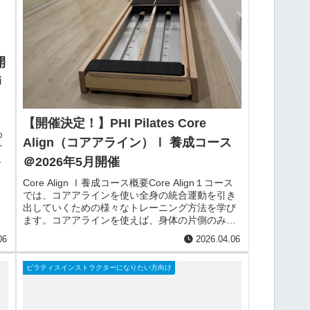
開
師
【開催決定！】PHI Pilates Core
め
Align（コアアライン）Ⅰ 養成コース
ナ
ト
＠2026年5月開催
Core Align Ⅰ養成コース概要Core Align１コース
では、コアアラインを使い全身の統合運動を引き
出していくための様々なトレーニング方法を学び
ます。コアアラインを使えば、身体の片側のみで
も両側でも、全運動面で多関節運動を行えます...
06
2026.04.06
ピラティスインストラクターになりたい方向け